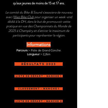
qu'aux jeunes de moins de 15 et 17 ans.
Le comité du Bike & Sound s'associera de nouveau
avec l'
Illiez Bike Club
pour organiser un week-end
dédié à la DH, dans le but de promouvoir cette
pratique en vue des Championnats du Monde de
2025 à Champéry et d'attirer le maximum de
participants pour représenter la région.
Informations
Parcours
> Piste de Grand Conche
Longueur
> 2,2km
Résultats 2023
Liste de départ - Manche 1
Classement - Manche 1
Liste de départ - Manche 2