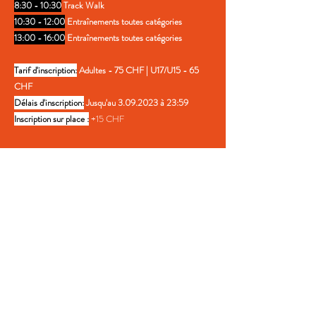
8:30 - 10:30
Track Walk
10:30 - 12:00
Entraînements toutes catégories
13
:0
0 - 16
:0
0
Entraînements toutes catégories
Tarif d'inscription:
Adultes - 75 CHF | U17/U15 - 65
CHF
Délais
d'inscription
:
Jusqu'au
3.09.2023
à 23:59
Inscription sur place :
+15 CHF
dim 10 sept
le programme